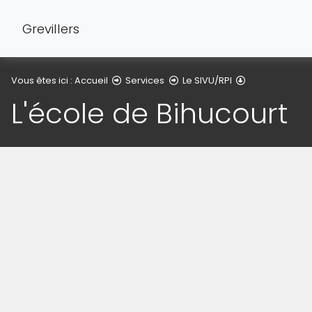
Grevillers
Détail de l'arti
Vous êtes ici :
Accueil
Services
Le SIVU/RPI
L'école de Bihucourt
(Cliquez sur l'image pour l'agrandir)