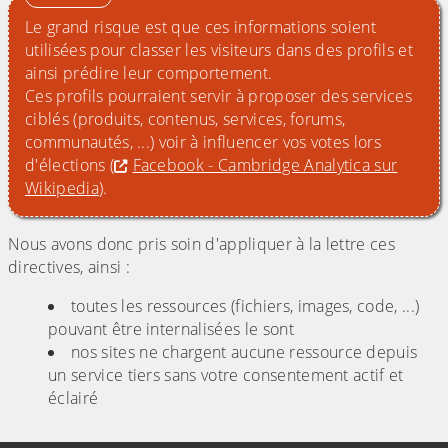
Le grand risque est que ces informations soient
utilisées pour classer les visiteurs dans des profils et
ainsi prédire leur comportement.
Ces profils pourraient servir à proposer des services
ciblés (produits, contenus, services, forums,
communautés, ...) voir à influencer vos votes lors
d'élections (
Facebook - Cambridge Analytica sur
Wikipedia
).
Nous avons donc pris soin d'appliquer à la lettre ces
directives, ainsi :
toutes les ressources (fichiers, images, code, ...)
pouvant être internalisées le sont
nos sites ne chargent aucune ressource depuis
un service tiers sans votre consentement actif et
éclairé