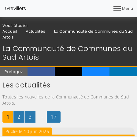
Grevillers
Menu
Vous êtes ici :
Accueil
Actualités
La Communauté de Communes du Sud
Artois
La Communauté de Communes du
Sud Artois
Partagez
Les actualités
Toutes les nouvelles de la Communauté de Communes du Sud
Artois.
Page
sur 17
Page
sur 17
Page
sur 17
…
Page
sur 17
1
2
3
17
Publié le 10 juin 2026