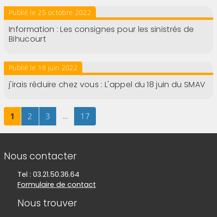
Publié le 25 octobre 2022
Information : Les consignes pour les sinistrés de
Bihucourt
Publié le 18 juin 2022
j'irais réduire chez vous : L'appel du 18 juin du SMAV
Page
sur 17
Page
sur 17
Page
sur 17
…
Page
sur 17
1
2
3
17
Informations de contact
Nous contacter
Tel : 03.21.50.36.64
Formulaire de contact
Nous trouver