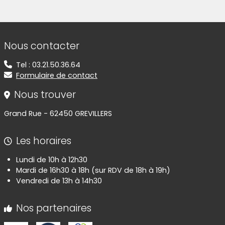
(Cliquez sur l'image pour l'agrandir)
(Cliquez sur l'image pour l'agr
(Cliquez sur l'image pour l'agrandir)
(Cliquez sur l'image pour l'agr
(Cliquez sur l'image pour l'agrandir)
(Cliquez sur l'image pour l'agr
(Cliquez sur l'image pour l'agrandir)
(Cliquez sur l'image pour l'agr
(Cliquez sur l'image pour l'agrandir)
Informations de contact
Nous contacter
Tel : 03.21.50.36.64
Formulaire de contact
Nous trouver
Grand Rue - 62450 GREVILLERS
Les horaires
Lundi de 10h à 12h30
Mardi de 16h30 à 18h (sur RDV de 18h à 19h)
Vendredi de 13h à 14h30
Nos partenaires